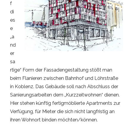
f
di
es
e
„a
nd
er
sa
rtige“ Form der Fassadengestaltung stößt man
beim Flanieren zwischen Bahnhof und Löhrstraße
in Koblenz. Das Gebäude soll nach Abschluss der
Sanierungsarbeiten dem „Kurzzeitwohnen“ dienen.
Hier stehen künftig fertigmöblierte Apartments zur
Verfügung, für Mieter die sich nicht langfristig an
ihren Wohnort binden möchten/können.