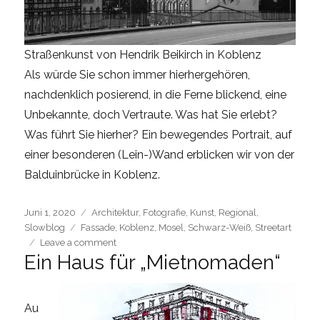
Straßenkunst von Hendrik Beikirch in Koblenz
Als würde Sie schon immer hierhergehören,
nachdenklich posierend, in die Ferne blickend, eine
Unbekannte, doch Vertraute. Was hat Sie erlebt?
Was führt Sie hierher? Ein bewegendes Portrait, auf
einer besonderen (Lein-)Wand erblicken wir von der
Balduinbrücke in Koblenz.
Posted
Categories
Juni 1, 2020
Architektur
,
Fotografie
,
Kunst
,
Regional
,
on
Tags
Slowblog
Fassade
,
Koblenz
,
Mosel
,
Schwarz-Weiß
,
Streetart
on
Leave a comment
Ein Haus für „Mietnomaden“
Ein
schönes
Stück
Hauswand
Au