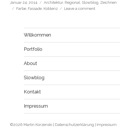
Posted
Categories
Januar 24, 2014
Architektur
,
Regional
,
Slowblog
,
Zeichnen
on
Tags
on
Farbe
,
Fassade
,
Koblenz
Leave a comment
Ein
Haus
für
„Mietnomaden“
Willkommen
Portfolio
About
Slowblog
Kontakt
Impressum
©2026
Martin Korzenski |
Datenschutzerklärung
|
Impressum