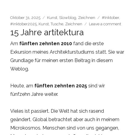
Posted
Categories
Tags
Oktober 31, 2025
Kunst
,
Slowblog
,
Zeichnen
#Inktober
,
on
on
#inktober2025
,
Kunst
,
Tusche
,
Zeichnen
Leave a comment
15 Jahre artítektura
Inktobe
2025
Am
fünften zehnten 2010
fand die erste
Exkursion meines Architekturstudiums statt. Sie war
Grundlage für meinen ersten Beitrag in diesem
Weblog.
Heute, am
fünften zehnten 2025
sind wir
fünfzehn Jahre weiter.
Vieles ist passiert. Die Welt hat sich rasend
geändert. Global betrachtet aber auch in meinem
Microkosmos. Menschen sind von uns gegangen,