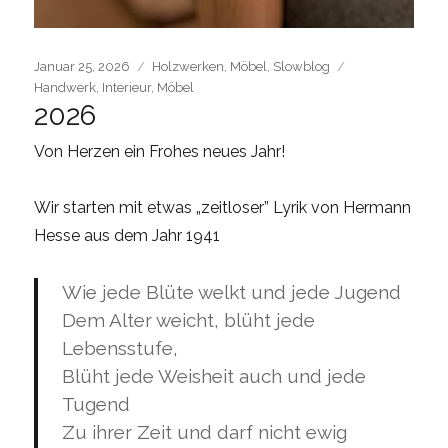
Posted
Categories
Tags
Januar 25, 2026
Holzwerken
,
Möbel
,
Slowblog
on
Handwerk
,
Interieur
,
Möbel
2026
Von Herzen ein Frohes neues Jahr!
Wir starten mit etwas „zeitloser” Lyrik von Hermann
Hesse aus dem Jahr 1941
Wie jede Blüte welkt und jede Jugend
Dem Alter weicht, blüht jede
Lebensstufe,
Blüht jede Weisheit auch und jede
Tugend
Zu ihrer Zeit und darf nicht ewig