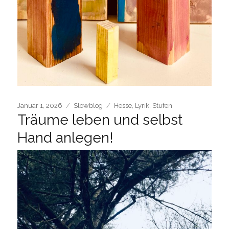
Posted
Categories
Tags
Januar 1, 2026
Slowblog
Hesse
,
Lyrik
,
Stufen
Träume leben und selbst
on
Hand anlegen!