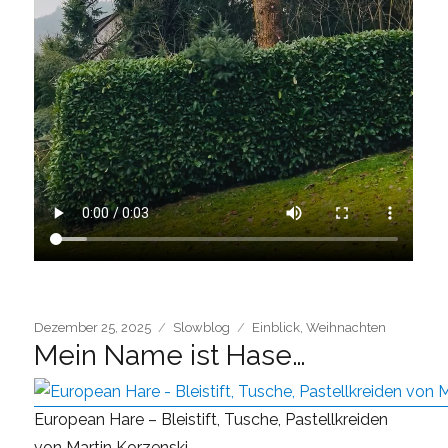
Posted
Categories
Tags
Dezember 25, 2025
Slowblog
Einblick
,
Weihnachten
Mein Name ist Hase…
on
European Hare – Bleistift, Tusche, Pastellkreiden
von Martin Korzenski