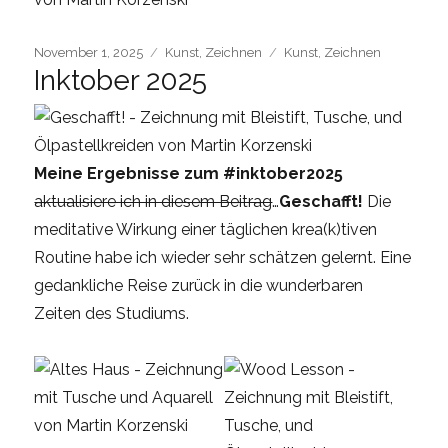
Posted
Categories
Tags
November 1, 2025
Kunst
,
Zeichnen
Kunst
,
Zeichnen
Inktober 2025
on
Meine Ergebnisse zum #inktober2025
aktualisiere ich in diesem Beitrag
…
Geschafft!
Die
meditative Wirkung einer täglichen krea(k)tiven
Routine habe ich wieder sehr schätzen gelernt. Eine
gedankliche Reise zurück in die wunderbaren
Zeiten des Studiums.