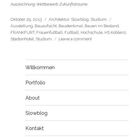
Auszeichnung Wettbewerb Zukunftsträume.
Posted
Categories
Tags
Oktober 29, 2013
Architektur
,
Slowblog
,
Studium
on
Ausstellung
,
Bauaufsicht
,
Baudenkmal
,
Bauen im Bestand
,
FRANKFURT
,
Frauenfußball
,
Fußball
,
Hochschule
,
HS Koblenz
,
on
Stadionhotel
,
Studium
Leave a comment
Auszeichnung
in
Frankfurt
Willkommen
Portfolio
About
Slowblog
Kontakt