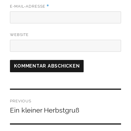
*
E-MAIL-ADRESSE
WEBSITE
Beitragsnavigation
PREVIOUS
Ein kleiner Herbstgruß
Previous
post: