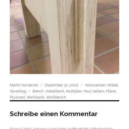
Author
Posted
Categories
Martin Korzenski
Dezember 31, 2020
Holzwerken
,
Möbel
,
Tags
on
Slowblog
Bench
,
Hobelbank
,
Multiplex
,
Paul Sellers
,
Pläne
,
Plywood
,
Werkbank
,
Workbench
Schreibe einen Kommentar