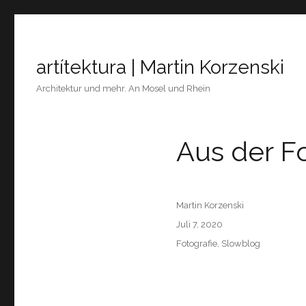
artítektura | Martin Korzenski
Architektur und mehr. An Mosel und Rhein
Aus der F
Author
Martin Korzenski
Posted
Juli 7, 2020
on
Categories
Fotografie
,
Slowblog