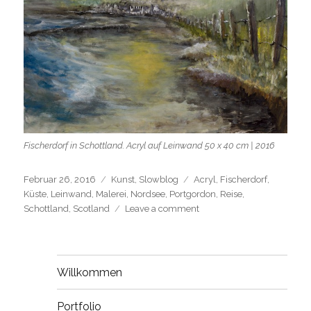
Fischerdorf in Schottland. Acryl auf Leinwand 50 x 40 cm | 2016
Posted
Categories
Tags
Februar 26, 2016
Kunst
,
Slowblog
Acryl
,
Fischerdorf
,
on
Küste
,
Leinwand
,
Malerei
,
Nordsee
,
Portgordon
,
Reise
,
on
Schottland
,
Scotland
Leave a comment
Portgordon
–
Fischerdorf
in
Willkommen
Schottland
Portfolio